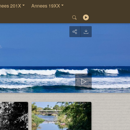
nees 201X
Annees 19XX