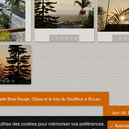
ade Bras-Rouge, Cilaos et le trou du Souffleur a St-Leu
Jour 09, 
utilise des cookies pour mémoriser vos préférences.
Autorise