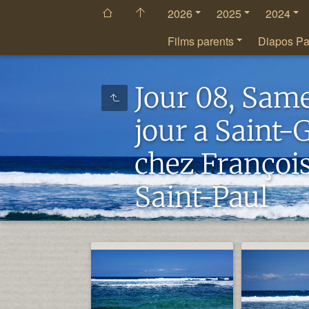
2026
2025
2024
Films parents
Diapos Pa
Jour 08, Same
jour a Saint-G
chez François
Saint-Paul