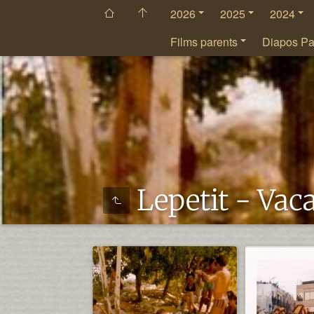
2026
2025
2024
Films parents
Diapos Pa
Lepetit - Va