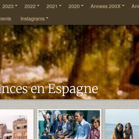
2023
2022
2021
2020
Annees 200X
An
rents
Instagrams
cances en Espagne