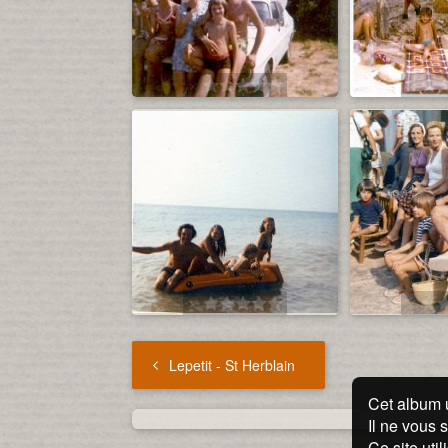
Lepetit - St Herblain
Cet album 
Il ne vous 
Ce site uti