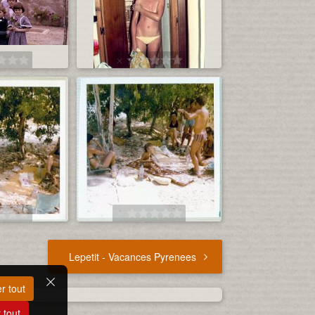
Lepetit - Vacances Pyrenees
r tout
 tout