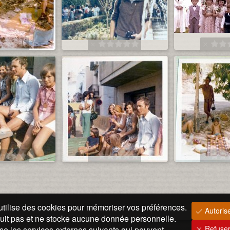
utilise des cookies pour mémoriser vos préférences.
Autorise
suit pas et ne stocke aucune donnée personnelle.
Refuser
lise les services externes suivants qui peuvent