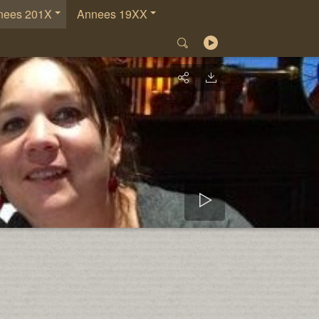
nees 201X
Annees 19XX