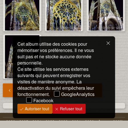
Cet album utilise des cookies pour
mémoriser vos préférences. Il ne vous
suit pas et ne stocke aucune donnée
personnelle.
Ce site utilise les services externes
suivants qui peuvent enregistrer vos
visites de manière anonyme. La
désactivation du suivi empêchera leur
Festival International Constellations de Metz
fonctionnement.
GoogleAnalytics
Facebook
Autoriser tout
Refuser tout
2026
2025
2024
2023
2022
2021
2020
Annees 200X