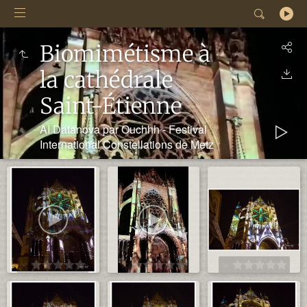
Biomimétisme à
la cathédrale
Saint-Étienne
AI Datanova par Ouchhh - Festival
International Constellations de Metz