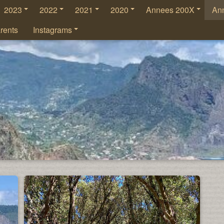
2023
2022
2021
2020
Annees 200X
An
rents
Instagrams