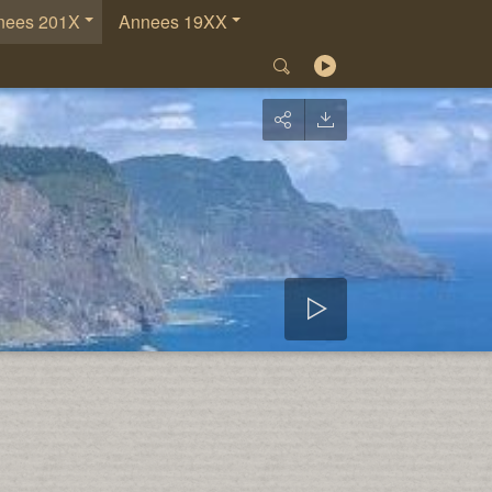
nees 201X
Annees 19XX