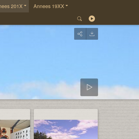
nees 201X
Annees 19XX