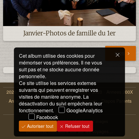
Janvier-Photos de famille du 1er
2025
Cet album utilise des cookies pour
mémoriser vos préférences. Il ne vous
suit pas et ne stocke aucune donnée
personnelle.
Ce site utilise les services externes
suivants qui peuvent enregistrer vos
2026
2025
2024
2023
2022
2021
2020
Annees 200X
visites de manière anonyme. La
Annees 201X
Annees 19XX
Films parents
Diapos Parents
désactivation du suivi empêchera leur
fonctionnement.
Instagrams
GoogleAnalytics
Facebook
Modifié le
10/01/2026 15:34
47 images
Autoriser tout
Refuser tout
Découvrez mon autre site sur les voyages…