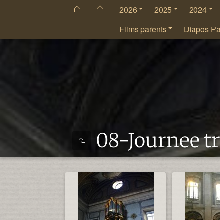
2026
2025
2024
Films parents
Diapos Pa
08-Journee tr