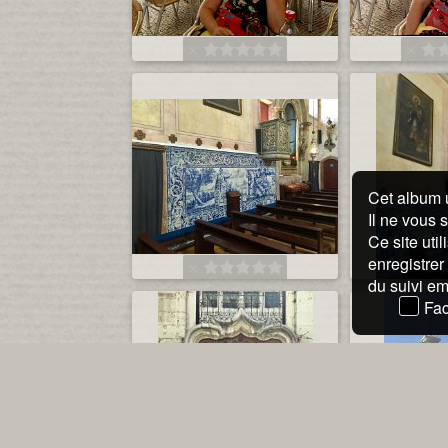
Cet album 
Il ne vous 
Ce site uti
enregistrer
du suivi e
Fac