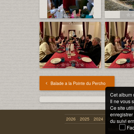
Balade a la Pointe du Percho
Cet album 
Il ne vous 
Ce site uti
enregistrer
2026
2025
2024
2023
2022
du suivi e
Fac
Modifié le
10/