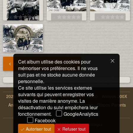
Cet album utilise des cookies pour
Lepetit - Vacances en Espagne
mémoriser vos préférences. Il ne vous
suit pas et ne stocke aucune donnée
personnelle.
Ce site utilise les services externes
suivants qui peuvent enregistrer vos
2026
2025
2024
2023
2022
2021
2020
Annees 200X
visites de manière anonyme. La
Annees 201X
Annees 19XX
Films parents
Diapos Parents
désactivation du suivi empêchera leur
fonctionnement.
Instagrams
GoogleAnalytics
Facebook
Modifié le
10/01/2026 15:35
7 images
Autoriser tout
Refuser tout