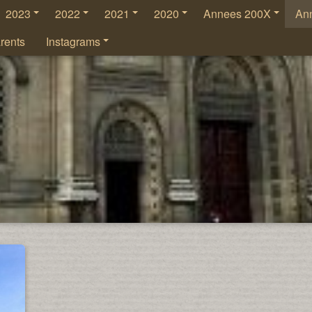
2023
2022
2021
2020
Annees 200X
An
rents
Instagrams