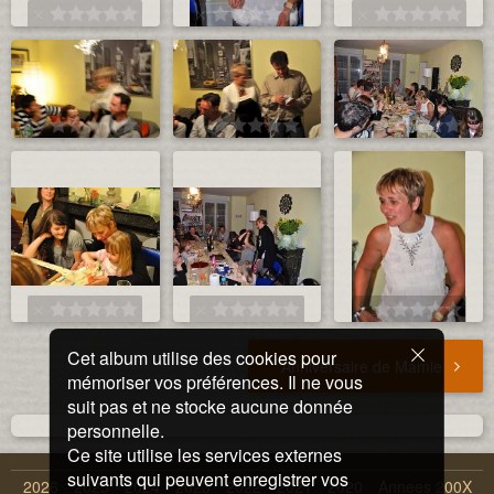
Cet album utilise des cookies pour
Anniversaire de Mamie
mémoriser vos préférences. Il ne vous
suit pas et ne stocke aucune donnée
personnelle.
Ce site utilise les services externes
suivants qui peuvent enregistrer vos
2026
2025
2024
2023
2022
2021
2020
Annees 200X