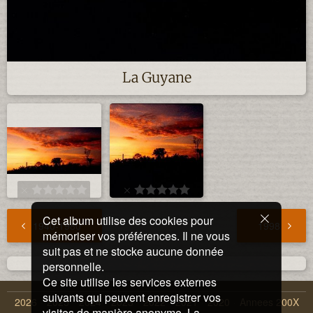
La Guyane
Cet album utilise des cookies pour
1940-1980
1998
mémoriser vos préférences. Il ne vous
suit pas et ne stocke aucune donnée
personnelle.
Ce site utilise les services externes
suivants qui peuvent enregistrer vos
2026
2025
2024
2023
2022
2021
2020
Annees 200X
visites de manière anonyme. La