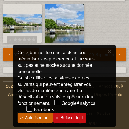
Cet album utilise des cookies pour
07-Juillet
09-Septembre
mémoriser vos préférences. Il ne vous
suit pas et ne stocke aucune donnée
personnelle.
Ce site utilise les services externes
suivants qui peuvent enregistrer vos
2026
2025
2024
2023
2022
2021
2020
Annees 200X
visites de manière anonyme. La
Annees 201X
Annees 19XX
Films parents
Diapos Parents
désactivation du suivi empêchera leur
fonctionnement.
Instagrams
GoogleAnalytics
Facebook
Modifié le
10/01/2026 15:35
307 images
9 vidéos
Autoriser tout
Refuser tout
Découvrez mon autre site sur les voyages…