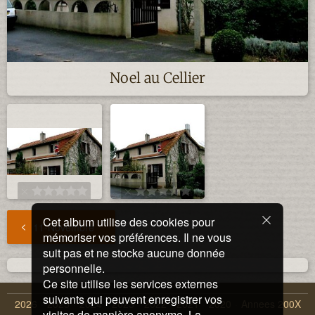
Noel au Cellier
Cet album utilise des cookies pour
11-Novembre
mémoriser vos préférences. Il ne vous
suit pas et ne stocke aucune donnée
personnelle.
Ce site utilise les services externes
suivants qui peuvent enregistrer vos
2026
2025
2024
2023
2022
2021
2020
Annees 200X
visites de manière anonyme. La